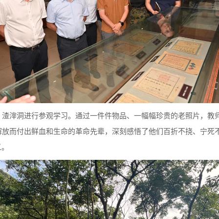
、渣滓洞进行参观学习。通过一件件物品、一幅幅珍贵的老照片，教
解放而付出鲜血和生命的革命先辈，深刻感悟了他们百折不挠、宁死
义。