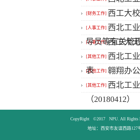
西工大
[财务工作]
西北工业
[人事工作]
导员等有关管
西工大
[人事工作]
西北工
[其他工作]
表
翱翔办
[其他工作]
西北工
[其他工作]
（20180412）
CopyRight ©2017 NPU. All
地址：西安市友谊西路127号 邮