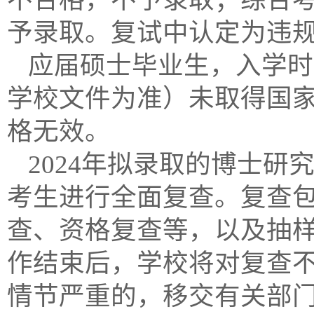
予录取。复试中认定为违
应届硕士毕业生，入学时
学校文件为准）未取得国
格无效。
2024年拟录取的博士研
考生进行全面复查。复查
查、资格复查等，以及抽
作结束后，学校将对复查
情节严重的，移交有关部