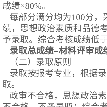
成绩×80%。
每部分满分均为100分
绩，思想政治素质和品德考
予录取。综合考核成绩低于
录取总成绩=材料评审成绩*
（二）录取原则
录取按报考专业，根据录
取。
政审不合格，思想政治素
不合格，不予录取；综合考