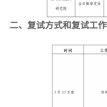
二、复试方式和复试工作