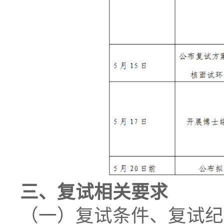
三、复试相关要求
（一）复试条件、复试纪